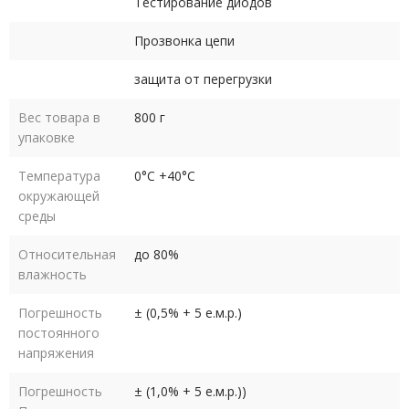
Тестирование диодов
Прозвонка цепи
защита от перегрузки
Вес товара в
800 г
упаковке
Температура
0°C +40°C
окружающей
среды
Относительная
до 80%
влажность
Погрешность
± (0,5% + 5 е.м.р.)
постоянного
напряжения
Погрешность
± (1,0% + 5 е.м.р.))