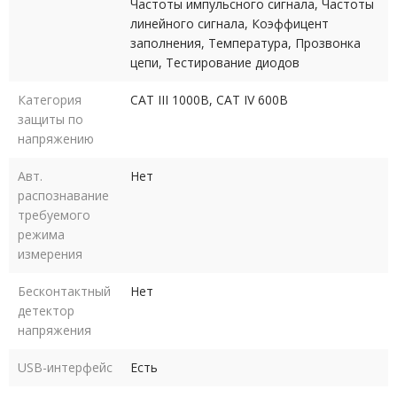
Частоты импульсного сигнала, Частоты
линейного сигнала, Коэффицент
заполнения, Температура, Прозвонка
цепи, Тестирование диодов
Категория
САТ III 1000В, САТ IV 600В
защиты по
напряжению
Авт.
Нет
распознавание
требуемого
режима
измерения
Бесконтактный
Нет
детектор
напряжения
USB-интерфейс
Есть