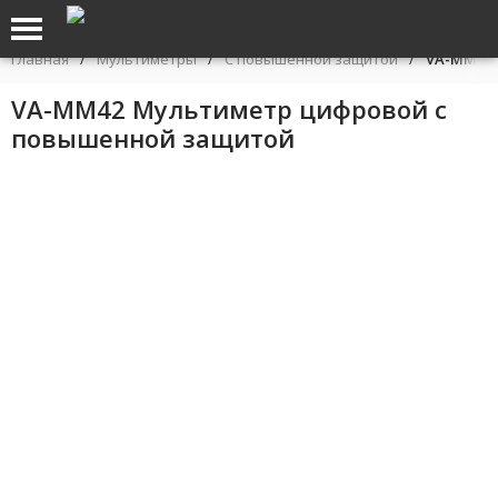
Главная
/
Мультиметры
/
С повышенной защитой
/
VA-ММ42 
VA-ММ42 Мультиметр цифровой с
повышенной защитой