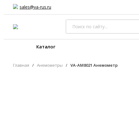
sales@va-rus.ru
Каталог
Главная
/
Анемометры
/
VA-AM8021 Анемометр