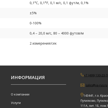
0,1°C, 0,1°F, 0,1 м/с, 0,1 фут/м, 0,1%
±5%
0-100%
0,4 – 20,0 м/с, 80 – 4000 футов/м
2 измерения/сек
+7 (499) 130-23-7
ИНФОРМАЦИЯ
sales@va-rus.ru
О компании
143441, г.о. Крас
Путилково, Путилко
Услуги
111А, лит. 1Б, пом.