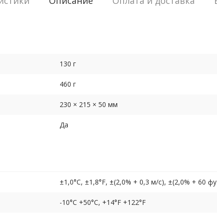
истики
Описание
Оплата и доставка
130 г
460 г
230 × 215 × 50 мм
Да
±1,0°C, ±1,8°F, ±(2,0% + 0,3 м/с), ±(2,0% + 60 ф
-10°C +50°C, +14°F +122°F