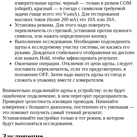
измерительные щупы: черный — только в разъем COM
(общий), красный — в гнездо с символом требуемой
задачи (чаще всего это VωmA). Для тестирования
высоких токов (более 200 мA) это 10А или 20А.
Установка режима. Для этого надо повернуть
переключатель со стрелкой, установив против нужного
символа, или нажать определенную кнопку.
Выполнение исследования. Необходимо подсоединить
щупы к исследуемому участку системы, не касаясь его
руками. Дождаться стабильного отображения на дисплее
или нажать Hold, чтобы зафиксировать результат.
Окончание операции. Отключив от цепи щупы, следует
поставить переключатель, если это предусмотрено, в
положение OFF. Затем надо вынуть щупы из гнезд и
сложить в упаковку вместе с измерителем.
Внимательно подключайте щупы к устройству: если будет
ошибочное подключение, в нем перегорит предохранитель.
Проверьте целостность изоляции проводов. Начинайте
измерения с большего диапазона, постепенно его уменьшая —
это поможет получить самый точный результат.
Устанавливайте настройки только в тот режим, в котором
будут выполняться исследования.
Заключение