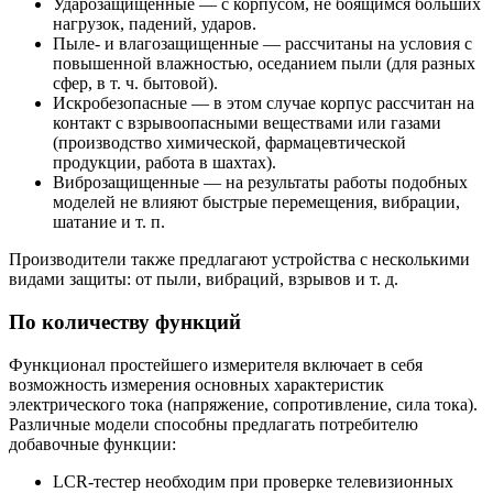
Ударозащищенные — с корпусом, не боящимся больших
нагрузок, падений, ударов.
Пыле- и влагозащищенные — рассчитаны на условия с
повышенной влажностью, оседанием пыли (для разных
сфер, в т. ч. бытовой).
Искробезопасные — в этом случае корпус рассчитан на
контакт с взрывоопасными веществами или газами
(производство химической, фармацевтической
продукции, работа в шахтах).
Виброзащищенные — на результаты работы подобных
моделей не влияют быстрые перемещения, вибрации,
шатание и т. п.
Производители также предлагают устройства с несколькими
видами защиты: от пыли, вибраций, взрывов и т. д.
По количеству функций
Функционал простейшего измерителя включает в себя
возможность измерения основных характеристик
электрического тока (напряжение, сопротивление, сила тока).
Различные модели способны предлагать потребителю
добавочные функции:
LCR-тестер необходим при проверке телевизионных