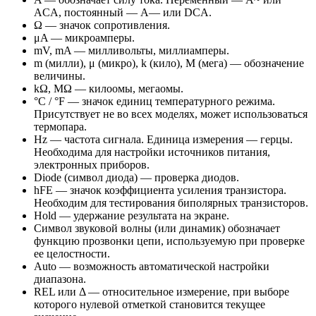
ACA, постоянный — A— или DCA.
Ω — значок сопротивления.
μA — микроамперы.
mV, mA — милливольты, миллиамперы.
m (милли), μ (микро), k (кило), M (мега) — обозначение
величины.
kΩ, MΩ — килоомы, мегаомы.
°C / °F — значок единиц температурного режима.
Присутствует не во всех моделях, может использоваться
термопара.
Hz — частота сигнала. Единица измерения — герцы.
Необходима для настройки источников питания,
электронных приборов.
Diode (символ диода) — проверка диодов.
hFE — значок коэффициента усиления транзистора.
Необходим для тестирования биполярных транзисторов.
Hold — удержание результата на экране.
Символ звуковой волны (или динамик) обозначает
функцию прозвонки цепи, используемую при проверке
ее целостности.
Auto — возможность автоматической настройки
диапазона.
REL или Δ — относительное измерение, при выборе
которого нулевой отметкой становится текущее