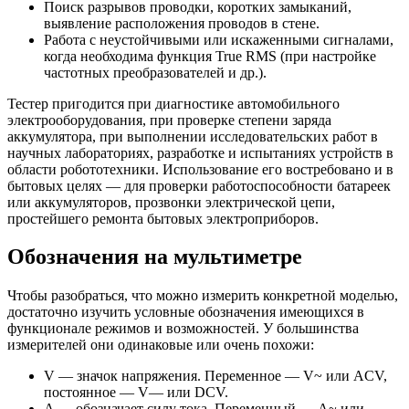
Поиск разрывов проводки, коротких замыканий,
выявление расположения проводов в стене.
Работа с неустойчивыми или искаженными сигналами,
когда необходима функция True RMS (при настройке
частотных преобразователей и др.).
Тестер пригодится при диагностике автомобильного
электрооборудования, при проверке степени заряда
аккумулятора, при выполнении исследовательских работ в
научных лабораториях, разработке и испытаниях устройств в
области робототехники. Использование его востребовано и в
бытовых целях — для проверки работоспособности батареек
или аккумуляторов, прозвонки электрической цепи,
простейшего ремонта бытовых электроприборов.
Обозначения на мультиметре
Чтобы разобраться, что можно измерить конкретной моделью,
достаточно изучить условные обозначения имеющихся в
функционале режимов и возможностей. У большинства
измерителей они одинаковые или очень похожи:
V — значок напряжения. Переменное — V~ или ACV,
постоянное — V— или DCV.
A — обозначает силу тока. Переменный — A~ или