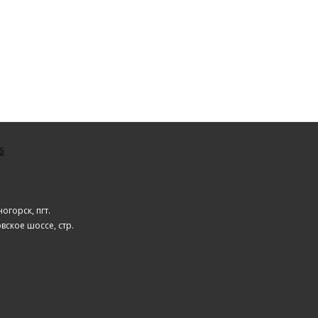
6
ногорск, пгт.
вское шоссе, стр.
1