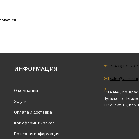
роваться
+7 (499) 130-23-7
ИНФОРМАЦИЯ
sales@va-rus.ru
О компании
143441, г.о. Крас
Путилково, Путилко
Услуги
111А, лит. 1Б, пом.
Оплата и доставка
Как оформить заказ
Полезная информация