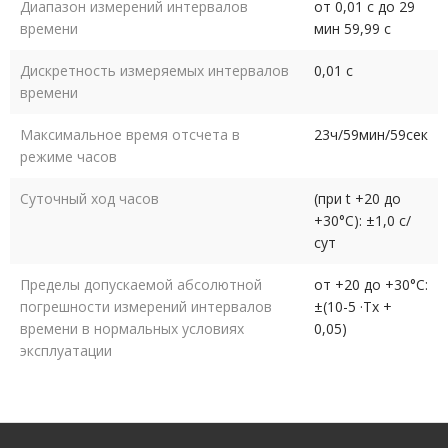
Диапазон измерений интервалов
от 0,01 с до 29
времени
мин 59,99 с
Дискретность измеряемых интервалов
0,01 с
времени
Максимальное время отсчета в
23ч/59мин/59сек
режиме часов
Суточный ход часов
(при t +20 до
+30°С): ±1,0 с/
сут
Пределы допускаемой абсолютной
от +20 до +30°С:
погрешности измерений интервалов
±(10-5 ·Тх +
времени в нормальных условиях
0,05)
эксплуатации