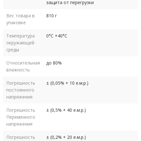
защита от перегрузки
Вес товара в
810 г
упаковке
Температура
0°C +40°C
окружающей
среды
Относительная
до 80%
влажность
Погрешность
± (0,05% + 10 е.м.р.)
постоянного
напряжения
Погрешность
± (0,5% + 40 е.м.р.)
Переменного
напряжения
Погрешность
± (0,2% + 20 е.м.р.)