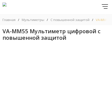
Главная
/
Мультиметры
/
С повышенной защитой
/
VA-ММ55 
VA-ММ55 Мультиметр цифровой с
повышенной защитой