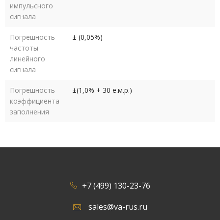
импульсного
сигнала
Погрешность
± (0,05%)
частоты
линейного
сигнала
Погрешность
±(1,0% + 30 е.м.р.)
коэффициента
заполнения
+7 (499) 130-23-76
sales@va-rus.ru