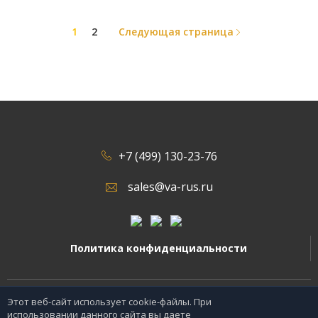
1
2
Следующая страница
+7 (499) 130-23-76
sales@va-rus.ru
Политика конфиденциальности
2026 © Все права защищены.
Этот веб-сайт использует cookie-файлы. При
использовании данного сайта вы даете